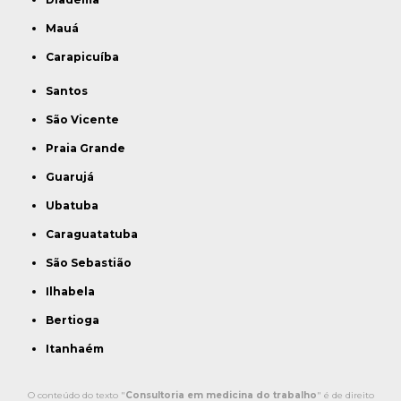
Mauá
Carapicuíba
Santos
São Vicente
Praia Grande
Guarujá
Ubatuba
Caraguatatuba
São Sebastião
Ilhabela
Bertioga
Itanhaém
O conteúdo do texto "
Consultoria em medicina do trabalho
" é de direito