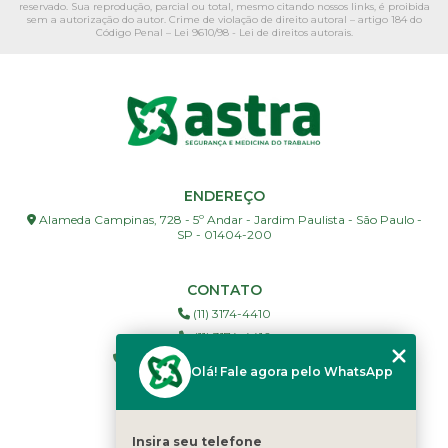
reservado. Sua reprodução, parcial ou total, mesmo citando nossos links, é proibida
sem a autorização do autor. Crime de violação de direito autoral – artigo 184 do
Código Penal –
Lei 9610/98 - Lei de direitos autorais
.
ENDEREÇO
Alameda Campinas, 728 - 5º Andar - Jardim Paulista - São Paulo -
SP - 01404-200
CONTATO
(11) 3174-4410
(11) 3174-4416
(19) 3886-5927 - Campinas e Região
Olá! Fale agora pelo WhatsApp
(11) 98152-5606
comercial@astraassessoria.com.br
Insira seu telefone