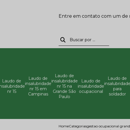
Entre em contato com um de no
Laudo de
Laudo de
Laudo de
Laudo de
insalubridade
Laudo de
insalubridade
insalubridad
insalubridade
nr 15 na
insalubridade
nr 15 em
para
nr 15
Grande São
ocupacional
Campinas
soldador
Paulo
Home
Categorias
gestao ocupacional grand