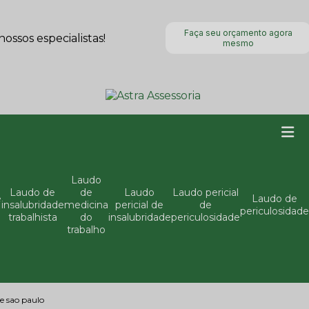
Faça seu orçamento agora
ssos especialistas!
mesmo
Laudo
Laudo de
de
Laudo
Laudo pericial
e
Laudo de
insalubridade
medicina
pericial de
de
periculosidade
trabalhista
do
insalubridade
periculosidade
trabalho
e sao paulo